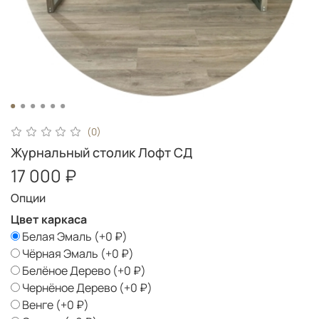
(0)
Журнальный столик Лофт СД
17 000 ₽
Опции
Цвет каркаса
Белая Эмаль
(+
0 ₽
)
Чёрная Эмаль
(+
0 ₽
)
Белёное Дерево
(+
0 ₽
)
Чернёное Дерево
(+
0 ₽
)
Венге
(+
0 ₽
)