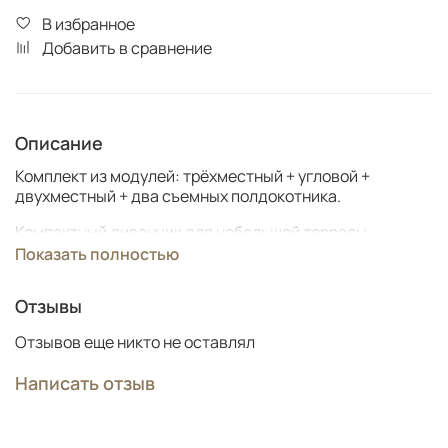
В избранное
Добавить в сравнение
Описание
Комплект из модулей: трёхместный + угловой +
двухместный + два съемных полдокотника.
Компактный диванчик для небольшой террасы,
веранды, беседки или предбанника.
Показать полностью
Размеры:
Отзывы
Габариты 230х176 см
Отзывов еще никто не оставлял
Модули соединяются между собой специальными
стяжками в любой конфигурации.
Написать отзыв