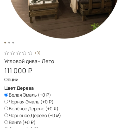
(0)
Угловой диван Лето
111 000 ₽
Опции
Цвет Дерева
Белая Эмаль
(+
0 ₽
)
Черная Эмаль
(+
0 ₽
)
Белёное Дерево
(+
0 ₽
)
Чернёное Дерево
(+
0 ₽
)
Венге
(+
0 ₽
)