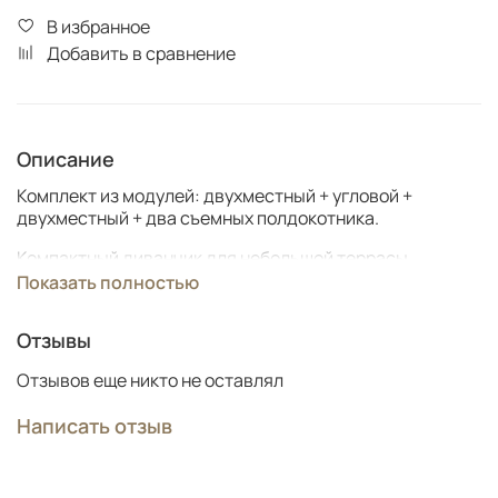
В избранное
Добавить в сравнение
Описание
Комплект из модулей: двухместный + угловой +
двухместный + два съемных полдокотника.
Компактный диванчик для небольшой террасы,
веранды, беседки или предбанника.
Показать полностью
Размеры:
Отзывы
Габариты 176х176 см
Отзывов еще никто не оставлял
Модули соединяются между собой специальными
стяжками в любой конфигурации.
Написать отзыв