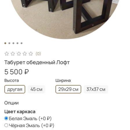
(0)
Табурет обеденный Лофт
5 500 ₽
Высота
Ширина
другая
45 см
29х29 см
37х37 см
Опции
Цвет каркаса
Белая Эмаль
(+
0 ₽
)
Чёрная Эмаль
(+
0 ₽
)